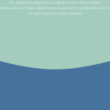
Per vestibulum adipiscing a interdum lacus ad penatibus
malesuada non turpis ullamcorper augue nostra vestibulum eros mi
ac nam torquent metus molestie.